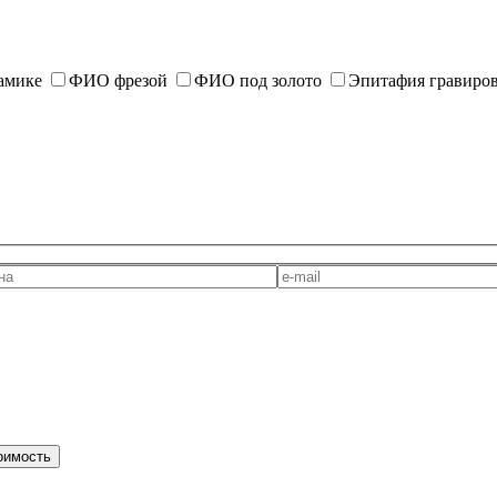
амике
ФИО фрезой
ФИО под золото
Эпитафия гравиро