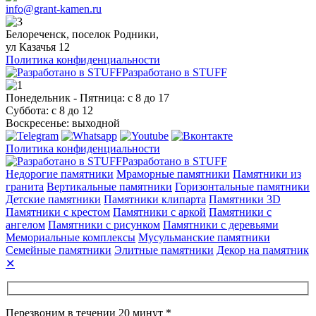
info@grant-kamen.ru
Белореченск, поселок Родники,
ул Казачья 12
Политика конфиденциальности
Разработано в STUFF
Понедельник - Пятница: с 8 до 17
Суббота: с 8 до 12
Воскресенье: выходной
Политика конфиденциальности
Разработано в STUFF
Недорогие памятники
Мраморные памятники
Памятники из
гранита
Вертикальные памятники
Горизонтальные памятники
Детские памятники
Памятники клипарта
Памятники 3D
Памятники с крестом
Памятники с аркой
Памятники с
ангелом
Памятники с рисунком
Памятники с деревьями
Мемориальные комплексы
Мусульманские памятники
Семейные памятники
Элитные памятники
Декор на памятник
✕
Перезвоним в течении 20 минут *