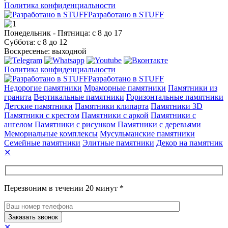
Политика конфиденциальности
Разработано в STUFF
Понедельник - Пятница: с 8 до 17
Суббота: с 8 до 12
Воскресенье: выходной
Политика конфиденциальности
Разработано в STUFF
Недорогие памятники
Мраморные памятники
Памятники из
гранита
Вертикальные памятники
Горизонтальные памятники
Детские памятники
Памятники клипарта
Памятники 3D
Памятники с крестом
Памятники с аркой
Памятники с
ангелом
Памятники с рисунком
Памятники с деревьями
Мемориальные комплексы
Мусульманские памятники
Семейные памятники
Элитные памятники
Декор на памятник
✕
Перезвоним в течении 20 минут *
✕