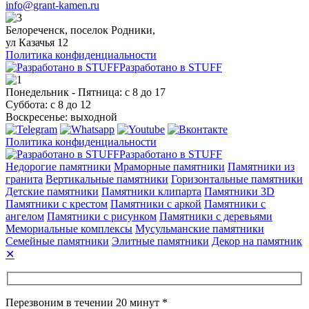
info@grant-kamen.ru
Белореченск, поселок Родники,
ул Казачья 12
Политика конфиденциальности
Разработано в STUFF
Понедельник - Пятница: с 8 до 17
Суббота: с 8 до 12
Воскресенье: выходной
Политика конфиденциальности
Разработано в STUFF
Недорогие памятники
Мраморные памятники
Памятники из
гранита
Вертикальные памятники
Горизонтальные памятники
Детские памятники
Памятники клипарта
Памятники 3D
Памятники с крестом
Памятники с аркой
Памятники с
ангелом
Памятники с рисунком
Памятники с деревьями
Мемориальные комплексы
Мусульманские памятники
Семейные памятники
Элитные памятники
Декор на памятник
✕
Перезвоним в течении 20 минут *