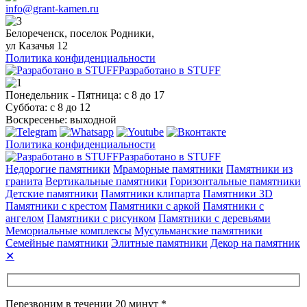
info@grant-kamen.ru
Белореченск, поселок Родники,
ул Казачья 12
Политика конфиденциальности
Разработано в STUFF
Понедельник - Пятница: с 8 до 17
Суббота: с 8 до 12
Воскресенье: выходной
Политика конфиденциальности
Разработано в STUFF
Недорогие памятники
Мраморные памятники
Памятники из
гранита
Вертикальные памятники
Горизонтальные памятники
Детские памятники
Памятники клипарта
Памятники 3D
Памятники с крестом
Памятники с аркой
Памятники с
ангелом
Памятники с рисунком
Памятники с деревьями
Мемориальные комплексы
Мусульманские памятники
Семейные памятники
Элитные памятники
Декор на памятник
✕
Перезвоним в течении 20 минут *